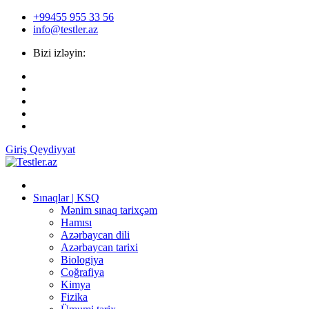
+99455 955 33 56
info@testler.az
Bizi izləyin:
Giriş
Qeydiyyat
Sınaqlar | KSQ
Mənim sınaq tarixçəm
Hamısı
Azərbaycan dili
Azərbaycan tarixi
Biologiya
Coğrafiya
Kimya
Fizika