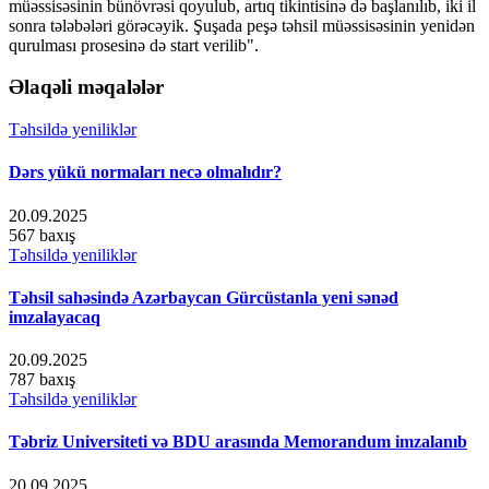
müəssisəsinin bünövrəsi qoyulub, artıq tikintisinə də başlanılıb, iki il
sonra tələbələri görəcəyik. Şuşada peşə təhsil müəssisəsinin yenidən
qurulması prosesinə də start verilib".
Əlaqəli məqalələr
Təhsildə yeniliklər
Dərs yükü normaları necə olmalıdır?
20.09.2025
567 baxış
Təhsildə yeniliklər
Təhsil sahəsində Azərbaycan Gürcüstanla yeni sənəd
imzalayacaq
20.09.2025
787 baxış
Təhsildə yeniliklər
Təbriz Universiteti və BDU arasında Memorandum imzalanıb
20.09.2025