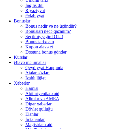
Ümumi tarix
İngilis dili
Riyaziyyat
Ədəbiyyat
Bonuslar
Bonus nədir və nə üçündür?
Bonusları necə qazanım?
Seçilmiş şagird OL!!
Bonus tarixçəm
Kupon əlavə et
Dostuna bonus göndər
Kurslar
Əlavə məlumatlar
Qeydiyyat Haqqında
Atalar sözləri
İzahlı lüğət
Xəbərlər
Hamisi
Abituriyentlərə aid
Alimlər və AMEA
Digər xəbərlər
Dövlət qulluğu
Elanlar
İmtahanlar
Magistrlara aid