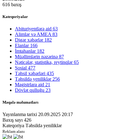
616 baxış
Kateqoriyalar
Abituriyentlərə aid
63
Alimlər və AMEA
83
Digər xəbərlər
182
Elanlar
166
İmtahanlar
182
Müəllimlərin nəzərinə
87
Nəticələr, statistika, reytinqlər
65
Sosial
477
Təhsil xəbərləri
435
Təhsildə yeniliklər
256
Magistrlara aid
21
Dövlət qulluğu
23
Məqalə məlumatları
Yayınlanma tarixi
20.09.2025 20:17
Baxış sayı
426
Kateqoriya
Təhsildə yeniliklər
Reklam alanı