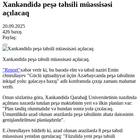
Xankəndidə peşə təhsili müəssisəsi
açılacaq
20.09.2025
426 baxış
Paylaş:
Xankəndidə peşə təhsili müəssisəsi açılacaq.
"Report"
xəbər verir ki, bu barədə elm və təhsil naziri Emin
Əmrullayev "Güclü iqtisadiyyat üçün Azərbaycanda peşə təhsilinin
inkişaf yolu: gələcəyə baxış" adlı konfransda çıxışı zamanı məlumat
verib.
Onun sözlərinə görə, Xankəndidə Qarabağ Universitetinin nəzdində
açılması nəzərdə tutulan peşə məktəbinin yeri və ilkin planları var:
"Plan təsdiq olunmalıdır və bundan sonra yola çıxılacaq.
Ümumilikdə azad olunan ərazilərdə peşə təhsilinin əhatə dairəsinin
genişləndirilməsi planlaşdırılır".
E.Əmrullayev bildirib ki, azad olunan ərazilərdə 8 peşə təhsil
müəssisəsi yenidən qurulacaq: "Füzulidə yeni peşə təhsili