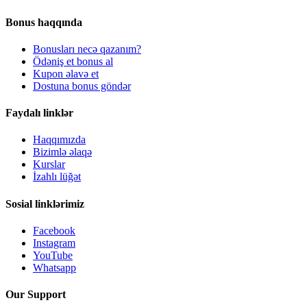
Bonus haqqında
Bonusları necə qazanım?
Ödəniş et bonus al
Kupon əlavə et
Dostuna bonus göndər
Faydalı linklər
Haqqımızda
Bizimlə əlaqə
Kurslar
İzahlı lüğət
Sosial linklərimiz
Facebook
Instagram
YouTube
Whatsapp
Our Support