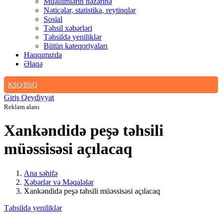
Müəllimlərin nəzərinə
Nəticələr, statistika, reytinqlər
Sosial
Təhsil xəbərləri
Təhsildə yeniliklər
Bütün kateqoriyaları
Haqqımızda
Əlaqə
KSQ/BSQ
Giriş
Qeydiyyat
Reklam alanı
Xankəndidə peşə təhsili
müəssisəsi açılacaq
Ana səhifə
Xəbərlər və Məqalələr
Xankəndidə peşə təhsili müəssisəsi açılacaq
Təhsildə yeniliklər