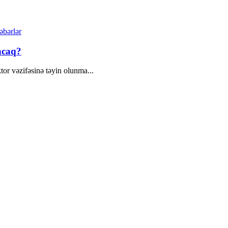
əbərlər
acaq?
tor vəzifəsinə təyin olunma...