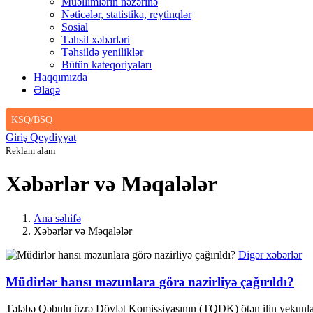
Müəllimlərin nəzərinə
Nəticələr, statistika, reytinqlər
Sosial
Təhsil xəbərləri
Təhsildə yeniliklər
Bütün kateqoriyaları
Haqqımızda
Əlaqə
KSQ/BSQ
Giriş
Qeydiyyat
Reklam alanı
Xəbərlər və Məqalələr
Ana səhifə
Xəbərlər və Məqalələr
Digər xəbərlər
Müdirlər hansı məzunlara görə nazirliyə çağırıldı?
Tələbə Qəbulu üzrə Dövlət Komissiyasının (TQDK) ötən ilin yekunları