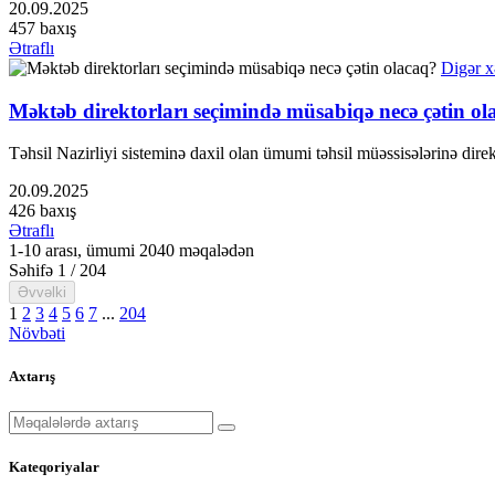
20.09.2025
457 baxış
Ətraflı
Digər x
Məktəb direktorları seçimində müsabiqə necə çətin ol
Təhsil Nazirliyi sisteminə daxil olan ümumi təhsil müəssisələrinə direk
20.09.2025
426 baxış
Ətraflı
1-10 arası, ümumi 2040 məqalədən
Səhifə 1 / 204
Əvvəlki
1
2
3
4
5
6
7
...
204
Növbəti
Axtarış
Kateqoriyalar