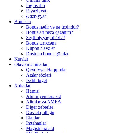
Ümumi tarix
İngilis dili
Riyaziyyat
Ədəbiyyat
Bonuslar
Bonus nədir və nə üçündür?
Bonusları necə qazanım?
Seçilmiş şagird OL!!
Bonus tarixçəm
Kupon əlavə et
Dostuna bonus göndər
Kurslar
Əlavə məlumatlar
Qeydiyyat Haqqında
Atalar sözləri
İzahlı lüğət
Xəbərlər
Hamisi
Abituriyentlərə aid
Alimlər və AMEA
Digər xəbərlər
Dövlət qulluğu
Elanlar
İmtahanlar
Magistrlara aid