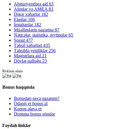
Abituriyentlərə aid
63
Alimlər və AMEA
83
Digər xəbərlər
182
Elanlar
166
İmtahanlar
182
Müəllimlərin nəzərinə
87
Nəticələr, statistika, reytinqlər
65
Sosial
477
Təhsil xəbərləri
435
Təhsildə yeniliklər
256
Magistrlara aid
21
Dövlət qulluğu
23
Reklam alanı
Bonus haqqında
Bonusları necə qazanım?
Ödəniş et bonus al
Kupon əlavə et
Dostuna bonus göndər
Faydalı linklər