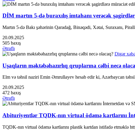
DİM martın 5-də buraxılış imtahanı verəcək şagirdlər
Martın 5-də Bakı şəhərinin Qaradağ, Binəqədi, Xətai, Suraxanı, Pirall
20.09.2025
505 baxış
Ətraflı
Digər xəbə
Uşaqların məktəbəhazırlıq qruplarına cəlbi necə olac
Elm və təhsil naziri Emin Əmrullayev hesab edir ki, Azərbaycan təhsi
20.09.2025
472 baxış
Ətraflı
Abituriyentlər TQDK-nın virtual ödəmə kartlarını İnt
TQDK-nın virtual ödəmə kartlarını plastik kartdan istifadə etməklə htt