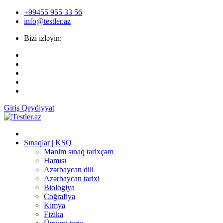
+99455 955 33 56
info@testler.az
Bizi izləyin:
Giriş
Qeydiyyat
Sınaqlar | KSQ
Mənim sınaq tarixçəm
Hamısı
Azərbaycan dili
Azərbaycan tarixi
Biologiya
Coğrafiya
Kimya
Fizika