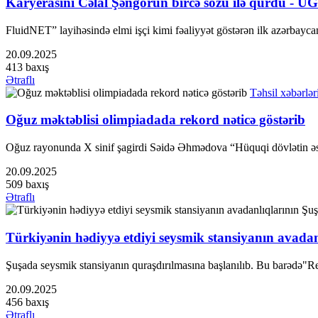
Karyerasını Cəlal Şəngörün bircə sözü ilə qurdu 
FluidNET” layihəsində elmi işçi kimi fəaliyyət göstərən ilk azərbayc
20.09.2025
413 baxış
Ətraflı
Təhsil xəbərlər
Oğuz məktəblisi olimpiadada rekord nəticə göstərib
Oğuz rayonunda X sinif şagirdi Səidə Əhmədova “Hüquqi dövlətin əsas
20.09.2025
509 baxış
Ətraflı
Türkiyənin hədiyyə etdiyi seysmik stansiyanın avadan
Şuşada seysmik stansiyanın quraşdırılmasına başlanılıb. Bu barədə
20.09.2025
456 baxış
Ətraflı