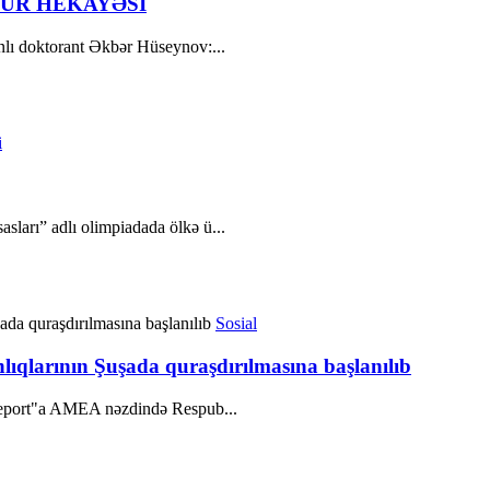
- UĞUR HEKAYƏSİ
anlı doktorant Əkbər Hüseynov:...
i
ları” adlı olimpiadada ölkə ü...
Sosial
lıqlarının Şuşada quraşdırılmasına başlanılıb
"Report"a AMEA nəzdində Respub...