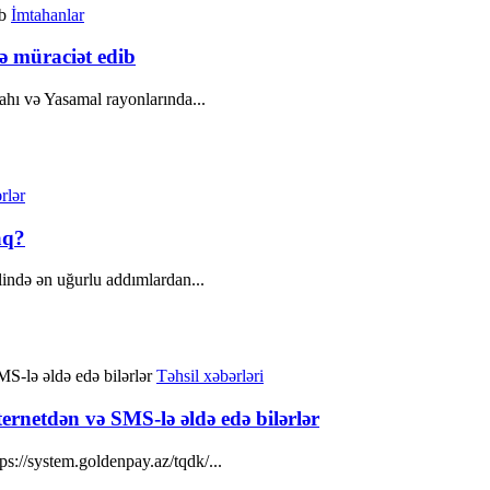
İmtahanlar
ə müraciət edib
ahı və Yasamal rayonlarında...
rlər
aq?
lində ən uğurlu addımlardan...
Təhsil xəbərləri
ernetdən və SMS-lə əldə edə bilərlər
ps://system.goldenpay.az/tqdk/...