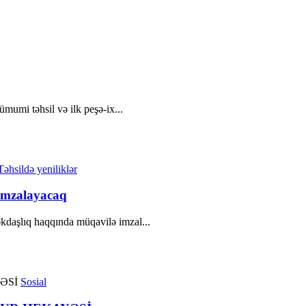
ümumi təhsil və ilk peşə-ix...
Təhsildə yeniliklər
 imzalayacaq
kdaşlıq haqqında müqavilə imzal...
Sosial