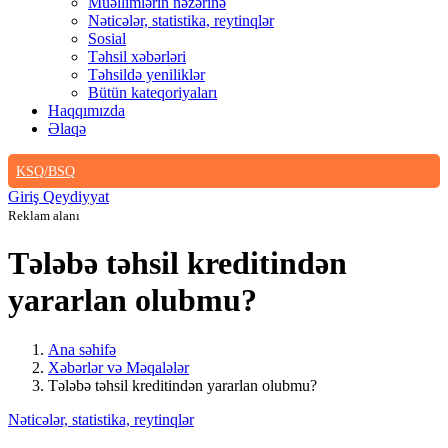
Müəllimlərin nəzərinə
Nəticələr, statistika, reytinqlər
Sosial
Təhsil xəbərləri
Təhsildə yeniliklər
Bütün kateqoriyaları
Haqqımızda
Əlaqə
KSQ/BSQ
Giriş
Qeydiyyat
Reklam alanı
Tələbə təhsil kreditindən
yararlan olubmu?
Ana səhifə
Xəbərlər və Məqalələr
Tələbə təhsil kreditindən yararlan olubmu?
Nəticələr, statistika, reytinqlər