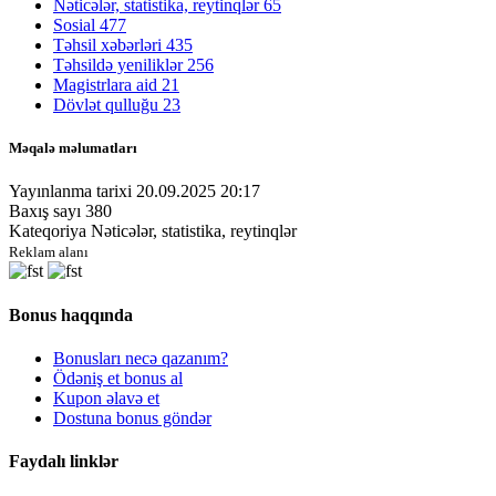
Nəticələr, statistika, reytinqlər
65
Sosial
477
Təhsil xəbərləri
435
Təhsildə yeniliklər
256
Magistrlara aid
21
Dövlət qulluğu
23
Məqalə məlumatları
Yayınlanma tarixi
20.09.2025 20:17
Baxış sayı
380
Kateqoriya
Nəticələr, statistika, reytinqlər
Reklam alanı
Bonus haqqında
Bonusları necə qazanım?
Ödəniş et bonus al
Kupon əlavə et
Dostuna bonus göndər
Faydalı linklər