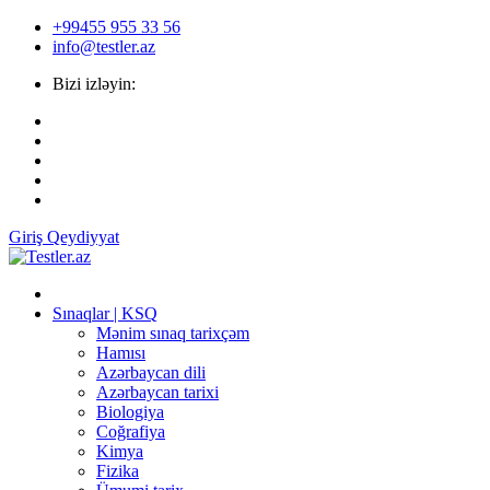
+99455 955 33 56
info@testler.az
Bizi izləyin:
Giriş
Qeydiyyat
Sınaqlar | KSQ
Mənim sınaq tarixçəm
Hamısı
Azərbaycan dili
Azərbaycan tarixi
Biologiya
Coğrafiya
Kimya
Fizika