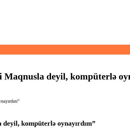
 Maqnusla deyil, kompüterlə oy
ynayırdım”
deyil, kompüterlə oynayırdım”