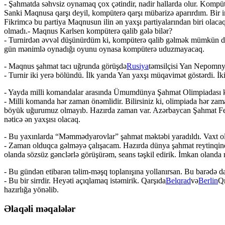
- Şahmatda səhvsiz oynamaq çox çətindir, nadir hallarda olur. Kompüt
Sanki Maqnusa qarşı deyil, kompüterə qarşı mübarizə aparırdım. Bir i
Fikrimcə bu partiya Maqnusun ilin ən yaxşı partiyalarından biri o
olmadı.
- Maqnus Karlsen kompüterə qalib gələ bilər?
- Turnirdən əvvəl düşünürdüm ki, kompüterə qalib gəlmək mümkün de
gün mənimlə oynadığı oyunu oynasa kompüterə uduzmayacaq.
- Maqnus şahmat tacı uğrunda görüşdə
Rusiya
təmsilçisi Yan Nepomnya
- Turnir iki yerə bölündü. İlk yarıda Yan yaxşı müqavimət göstərdi. İ
- Yayda milli komandalar arasında Ümumdünya Şahmat Olimpiadası keç
- Milli komanda hər zaman önəmlidir. Bilirsiniz ki, olimpiada hər za
böyük uğurumuz olmayıb. Hazırda zaman var. Azərbaycan Şahmat Federa
nəticə ən yaxşısı olacaq.
- Bu yaxınlarda “Məmmədyarovlar” şahmat məktəbi yaradıldı. Vaxt 
- Zaman olduqca gəlməyə çalışacam. Hazırda dünya şahmat reytinqində 
olanda sözsüz gənclərlə görüşürəm, seans təşkil edirik. İmkan olanda
- Bu gündən etibarən təlim-məşq toplanışına yollanırsan. Bu barədə d
- Bu bir sirrdir. Heyəti açıqlamaq istəmirik. Qarşıda
Belqrad
və
Berlin
Qr
hazırlığa yönəlib.
Əlaqəli məqalələr