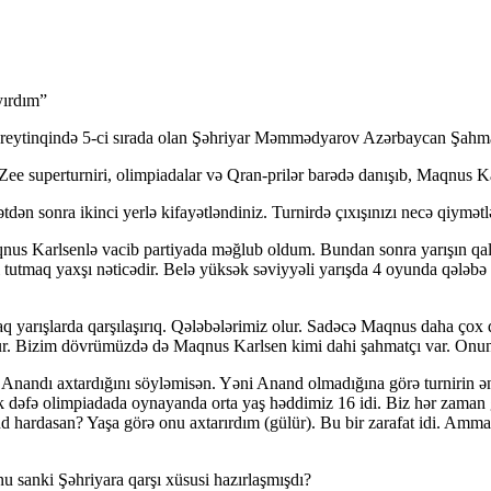
reytinqində 5-ci sırada olan Şəhriyar Məmmədyarov Azərbaycan Şahma
e superturniri, olimpiadalar və Qran-prilər barədə danışıb, Maqnus Karl
 sonra ikinci yerlə kifayətləndiniz. Turnirdə çıxışınızı necə qiymətlə
nus Karlsenlə vacib partiyada məğlub oldum. Bundan sonra yarışın qal
eri tutmaq yaxşı nəticədir. Belə yüksək səviyyəli yarışda 4 oyunda qələ
q yarışlarda qarşılaşırıq. Qələbələrimiz olur. Sadəcə Maqnus daha çox 
 olur. Bizim dövrümüzdə də Maqnus Karlsen kimi dahi şahmatçı var. Onu
nandı axtardığını söyləmisən. Yəni Anand olmadığına görə turnirin ən 
İlk dəfə olimpiadada oynayanda orta yaş həddimiz 16 idi. Biz hər zama
ardasan? Yaşa görə onu axtarırdım (gülür). Bu bir zarafat idi. Amma y
 sanki Şəhriyara qarşı xüsusi hazırlaşmışdı?