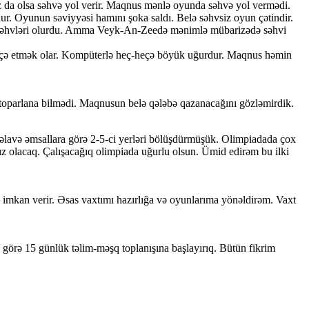
az da olsa səhvə yol verir. Maqnus mənlə oyunda səhvə yol vermədi.
r. Oyunun səviyyəsi hamını şoka saldı. Belə səhvsiz oyun çətindir.
ə səhvləri olurdu. Amma Veyk-An-Zeedə mənimlə mübarizədə səhvi
eçə etmək olar. Kompüterlə heç-heçə böyük uğurdur. Maqnus həmin
və toparlana bilmədi. Maqnusun belə qələbə qazanacağını gözləmirdik.
 əlavə əmsallara görə 2-5-ci yerləri bölüşdürmüşük. Olimpiadada çox
z olacaq. Çalışacağıq olimpiada uğurlu olsun. Ümid edirəm bu ilki
 imkan verir. Əsas vaxtımı hazırlığa və oyunlarıma yönəldirəm. Vaxt
a görə 15 günlük təlim-məşq toplanışına başlayırıq. Bütün fikrim