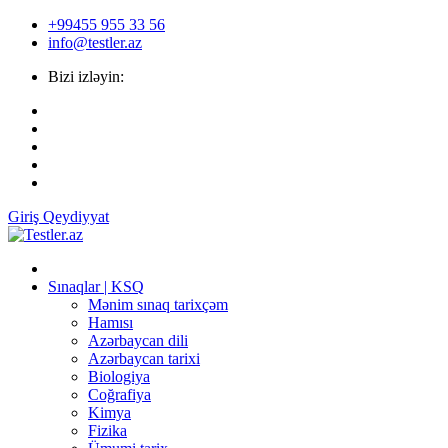
+99455 955 33 56
info@testler.az
Bizi izləyin:
Giriş
Qeydiyyat
Sınaqlar | KSQ
Mənim sınaq tarixçəm
Hamısı
Azərbaycan dili
Azərbaycan tarixi
Biologiya
Coğrafiya
Kimya
Fizika