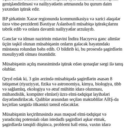
genişləndirilməsi və nailiyyətlərin artmasında bu qurum daim
yaxından iştirak edir.
BP şirkətinin Xəzər regionunda kommunikasiya və xarici əlaqələr
üzrə vitse-prezidenti Bəxtiyar Aslanbəyli müsabiqə iştirakçılarını
təbrik edib və onlara davamlı nailiyyətlər arzulayıb.
Gənclər və idman nazirinin müavini İndira Hacıyeva gənc alimlər
üçün təşkil olunan müsabiqənin onların gələcək həyatındakı
müstəsna rolundan bəhs edib. O bildirib ki, bu prosesdə şagirdlərin
məsuliyyətli olması önəmlidir.
Müsabiqənin açılış mərasimində iştirak edən qonaqlar sərgi ilə tanış
olublar.
Qeyd edək ki, 3 gün ərzində müsabiqədə şagirdlərin əsasən 8
istiqamət (riyaziyyat, fizika və astronomiya, kimya, biologiya, tibb
və sağlamlıq, ekologiya və ətraf mühitin idarə olunması,
mühəndislik, kompüter elmləri) üzrə elmi-tədqiqat layihələri
dəyərləndiriləcək. Qaliblər arasından seçilən məktəblilər ABŞ-da
keçirilən sərgidə ölkəmizi təmsil edəcəklər.
Müsabiqənin keçirilməsində əsas məqsəd elmi-tədqiqat və
yaradıcılıq potensialı olan istedadlı şagirdləri aşkar etmək,
şagirdlərdə tənqidi düşüncə, problemi həll etmə, vaxtın idarə