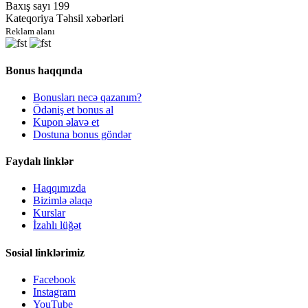
Baxış sayı
199
Kateqoriya
Təhsil xəbərləri
Reklam alanı
Bonus haqqında
Bonusları necə qazanım?
Ödəniş et bonus al
Kupon əlavə et
Dostuna bonus göndər
Faydalı linklər
Haqqımızda
Bizimlə əlaqə
Kurslar
İzahlı lüğət
Sosial linklərimiz
Facebook
Instagram
YouTube