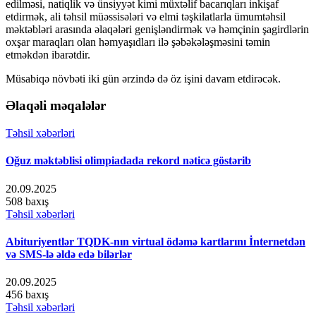
edilməsi, natiqlik və ünsiyyət kimi müxtəlif bacarıqları inkişaf
etdirmək, ali təhsil müəssisələri və elmi təşkilatlarla ümumtəhsil
məktəbləri arasında əlaqələri genişləndirmək və həmçinin şagirdlərin
oxşar maraqları olan həmyaşıdları ilə şəbəkələşməsini təmin
etməkdən ibarətdir.
Müsabiqə növbəti iki gün ərzində də öz işini davam etdirəcək.
Əlaqəli məqalələr
Təhsil xəbərləri
Oğuz məktəblisi olimpiadada rekord nəticə göstərib
20.09.2025
508 baxış
Təhsil xəbərləri
Abituriyentlər TQDK-nın virtual ödəmə kartlarını İnternetdən
və SMS-lə əldə edə bilərlər
20.09.2025
456 baxış
Təhsil xəbərləri