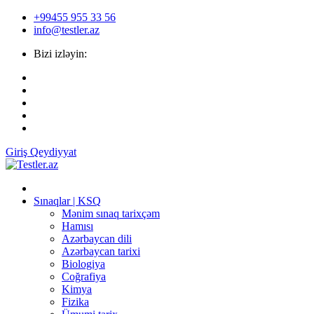
+99455 955 33 56
info@testler.az
Bizi izləyin:
Giriş
Qeydiyyat
Sınaqlar | KSQ
Mənim sınaq tarixçəm
Hamısı
Azərbaycan dili
Azərbaycan tarixi
Biologiya
Coğrafiya
Kimya
Fizika