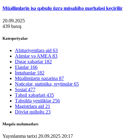
Müəllimlərin işə qəbulu üzrə müsahibə mərhələsi keçirilir
20.09.2025
439 baxış
Kateqoriyalar
Abituriyentlərə aid
63
Alimlər və AMEA
83
Digər xəbərlər
182
Elanlar
166
İmtahanlar
182
Müəllimlərin nəzərinə
87
Nəticələr, statistika, reytinqlər
65
Sosial
477
Təhsil xəbərləri
435
Təhsildə yeniliklər
256
Magistrlara aid
21
Dövlət qulluğu
23
Məqalə məlumatları
Yayınlanma tarixi
20.09.2025 20:17