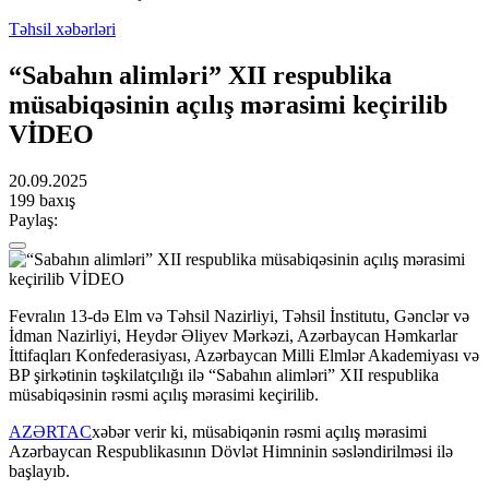
Təhsil xəbərləri
“Sabahın alimləri” XII respublika
müsabiqəsinin açılış mərasimi keçirilib
VİDEO
20.09.2025
199 baxış
Paylaş:
Fevralın 13-də Elm və Təhsil Nazirliyi, Təhsil İnstitutu, Gənclər və
İdman Nazirliyi, Heydər Əliyev Mərkəzi, Azərbaycan Həmkarlar
İttifaqları Konfederasiyası, Azərbaycan Milli Elmlər Akademiyası və
BP şirkətinin təşkilatçılığı ilə “Sabahın alimləri” XII respublika
müsabiqəsinin rəsmi açılış mərasimi keçirilib.
AZƏRTAC
xəbər verir ki, müsabiqənin rəsmi açılış mərasimi
Azərbaycan Respublikasının Dövlət Himninin səsləndirilməsi ilə
başlayıb.