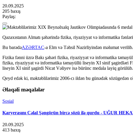
20.09.2025
205 baxış
Paylaş:
Qazaxıstanın Almatı şəhərində fizika, riyaziyyat və informatika fənlə
Bu barədə
AZƏRTAC
-a Elm və Təhsil Nazirliyindən məlumat verilib
Fizika fənni üzrə Bakı şəhəri fizika, riyaziyyat və informatika təma
fizika, riyaziyyat və informatika təmayüllü liseyin XI sinif şagirdl
liseyin XI sinif şagirdi Nicat Vəliyev isə bürünc medala layiq görülüb
Qeyd edək ki, məktəblilərimiz 2006-cı ildən bu günədək sözügedən ol
Əlaqəli məqalələr
Sosial
Karyerasını Cəlal Şəngörün bircə sözü ilə qurdu - UĞUR HEK
20.09.2025
413 baxış