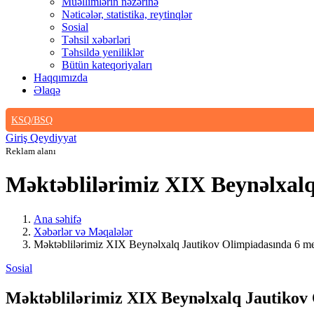
Müəllimlərin nəzərinə
Nəticələr, statistika, reytinqlər
Sosial
Təhsil xəbərləri
Təhsildə yeniliklər
Bütün kateqoriyaları
Haqqımızda
Əlaqə
KSQ/BSQ
Giriş
Qeydiyyat
Reklam alanı
Məktəblilərimiz XIX Beynəlxal
Ana səhifə
Xəbərlər və Məqalələr
Məktəblilərimiz XIX Beynəlxalq Jautikov Olimpiadasında 6 me
Sosial
Məktəblilərimiz XIX Beynəlxalq Jautikov