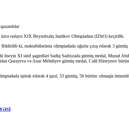
ri üzrə onlayn XIX Beynəlxalq Jautikov Olimpiadası (IZhO) keçirilib.
. Bildirilib ki, məktəblilərimiz olimpiadada uğurla çıxış edərək 3 güm
yüllü liseyin XI sinif şagirdləri Sadiq Sadıxzadə gümüş medal, Murad A
əri Fidan Qarayeva və Anar Mehdiyev gümüş medal, Cəlil Hüseynov bürün
.
impiadada iştirak edərək 4 qızıl, 33 gümüş, 56 bürünc olmaqla ümumil
AYƏSİ