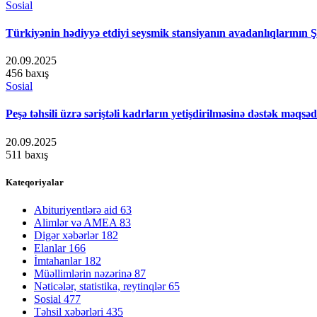
Sosial
Türkiyənin hədiyyə etdiyi seysmik stansiyanın avadanlıqlarının 
20.09.2025
456 baxış
Sosial
Peşə təhsili üzrə səriştəli kadrların yetişdirilməsinə dəstək məqsəd
20.09.2025
511 baxış
Kateqoriyalar
Abituriyentlərə aid
63
Alimlər və AMEA
83
Digər xəbərlər
182
Elanlar
166
İmtahanlar
182
Müəllimlərin nəzərinə
87
Nəticələr, statistika, reytinqlər
65
Sosial
477
Təhsil xəbərləri
435