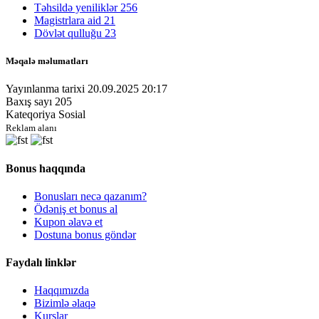
Təhsildə yeniliklər
256
Magistrlara aid
21
Dövlət qulluğu
23
Məqalə məlumatları
Yayınlanma tarixi
20.09.2025 20:17
Baxış sayı
205
Kateqoriya
Sosial
Reklam alanı
Bonus haqqında
Bonusları necə qazanım?
Ödəniş et bonus al
Kupon əlavə et
Dostuna bonus göndər
Faydalı linklər
Haqqımızda
Bizimlə əlaqə
Kurslar