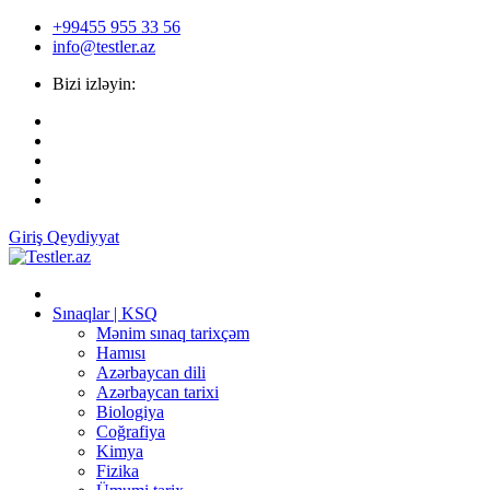
+99455 955 33 56
info@testler.az
Bizi izləyin:
Giriş
Qeydiyyat
Sınaqlar | KSQ
Mənim sınaq tarixçəm
Hamısı
Azərbaycan dili
Azərbaycan tarixi
Biologiya
Coğrafiya
Kimya
Fizika