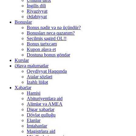
Ümumi tarix
İngilis dili
Riyaziyyat
Ədəbiyyat
Bonuslar
Bonus nədir və nə üçündür?
Bonusları necə qazanım?
Seçilmiş şagird OL!!
Bonus tarixçəm
Kupon əlavə et
Dostuna bonus göndər
Kurslar
Əlavə məlumatlar
Qeydiyyat Haqqında
Atalar sözləri
İzahlı lüğət
Xəbərlər
Hamisi
Abituriyentlərə aid
Alimlər və AMEA
Digər xəbərlər
Dövlət qulluğu
Elanlar
İmtahanlar
Magistrlara aid