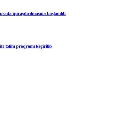
Şuşada quraşdırılmasına başlanılıb
ilə təlim proqramı keçirilib