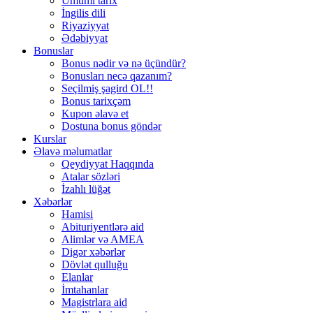
Ümumi tarix
İngilis dili
Riyaziyyat
Ədəbiyyat
Bonuslar
Bonus nədir və nə üçündür?
Bonusları necə qazanım?
Seçilmiş şagird OL!!
Bonus tarixçəm
Kupon əlavə et
Dostuna bonus göndər
Kurslar
Əlavə məlumatlar
Qeydiyyat Haqqında
Atalar sözləri
İzahlı lüğət
Xəbərlər
Hamisi
Abituriyentlərə aid
Alimlər və AMEA
Digər xəbərlər
Dövlət qulluğu
Elanlar
İmtahanlar
Magistrlara aid