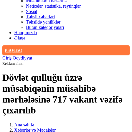
Müəllimlərin nəzərinə
Nəticələr, statistika, reytinqlər
Sosial
Təhsil xəbərləri
Təhsildə yeniliklər
Bütün kateqoriyaları
Haqqımızda
Əlaqə
KSQ/BSQ
Giriş
Qeydiyyat
Reklam alanı
Dövlət qulluğu üzrə
müsabiqənin müsahibə
mərhələsinə 717 vakant vəzifə
çıxarılıb
Ana səhifə
Xəbərlər və Məqalələr