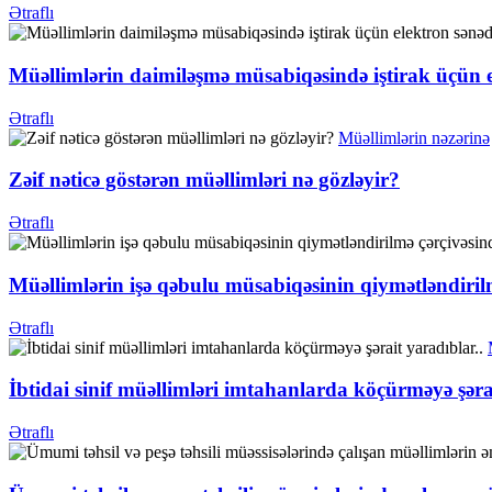
Ətraflı
Müəllimlərin daimiləşmə müsabiqəsində iştirak üçün e
Ətraflı
Müəllimlərin nəzərinə
Zəif nəticə göstərən müəllimləri nə gözləyir?
Ətraflı
Müəllimlərin işə qəbulu müsabiqəsinin qiymətləndirilmə
Ətraflı
İbtidai sinif müəllimləri imtahanlarda köçürməyə şərai
Ətraflı