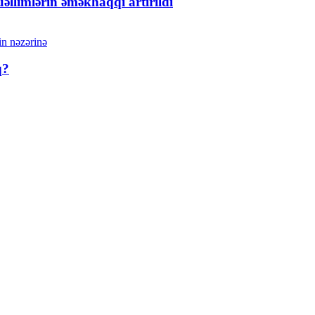
üəllimlərin əməkhaqqı artırıldı
in nəzərinə
q?