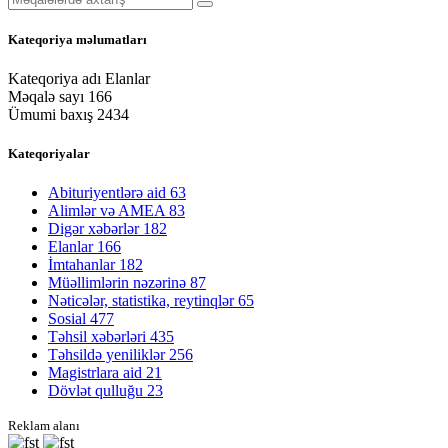
Kateqoriya məlumatları
Kateqoriya adı
Elanlar
Məqalə sayı
166
Ümumi baxış
2434
Kateqoriyalar
Abituriyentlərə aid
63
Alimlər və AMEA
83
Digər xəbərlər
182
Elanlar
166
İmtahanlar
182
Müəllimlərin nəzərinə
87
Nəticələr, statistika, reytinqlər
65
Sosial
477
Təhsil xəbərləri
435
Təhsildə yeniliklər
256
Magistrlara aid
21
Dövlət qulluğu
23
Reklam alanı