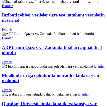
Elanlar
İnzibati rəhbər vəzifələr üzrə test imtahanı verənlərin
nəzərinə!
Ətraflı
Elanlar
ADPU-nun Qazax və Zaqatala filialları aqibəti həll
olundu
Ətraflı
Elanlar
Müəllimlərin işə qəbulunda maraqlı olanlara yeni
məlumat
Ətraflı
Elanlar
Qarabağ Universitetində daha iki vakansiya var