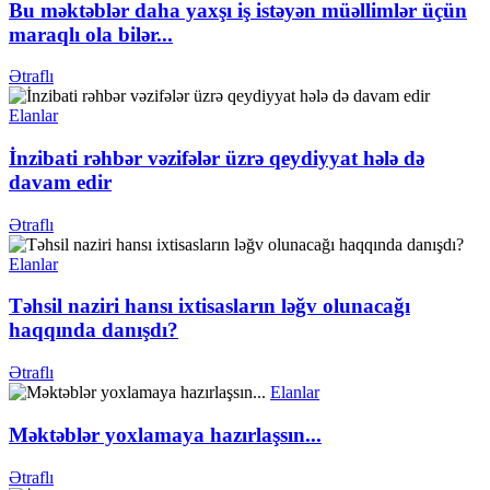
Bu məktəblər daha yaxşı iş istəyən müəllimlər üçün
maraqlı ola bilər...
Ətraflı
Elanlar
İnzibati rəhbər vəzifələr üzrə qeydiyyat hələ də
davam edir
Ətraflı
Elanlar
Təhsil naziri hansı ixtisasların ləğv olunacağı
haqqında danışdı?
Ətraflı
Elanlar
Məktəblər yoxlamaya hazırlaşsın...
Ətraflı