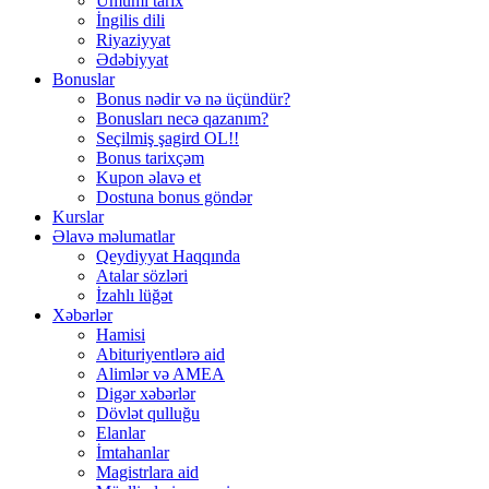
Ümumi tarix
İngilis dili
Riyaziyyat
Ədəbiyyat
Bonuslar
Bonus nədir və nə üçündür?
Bonusları necə qazanım?
Seçilmiş şagird OL!!
Bonus tarixçəm
Kupon əlavə et
Dostuna bonus göndər
Kurslar
Əlavə məlumatlar
Qeydiyyat Haqqında
Atalar sözləri
İzahlı lüğət
Xəbərlər
Hamisi
Abituriyentlərə aid
Alimlər və AMEA
Digər xəbərlər
Dövlət qulluğu
Elanlar
İmtahanlar
Magistrlara aid