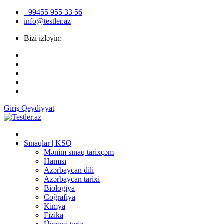
+99455 955 33 56
info@testler.az
Bizi izləyin:
Giriş
Qeydiyyat
Sınaqlar | KSQ
Mənim sınaq tarixçəm
Hamısı
Azərbaycan dili
Azərbaycan tarixi
Biologiya
Coğrafiya
Kimya
Fizika