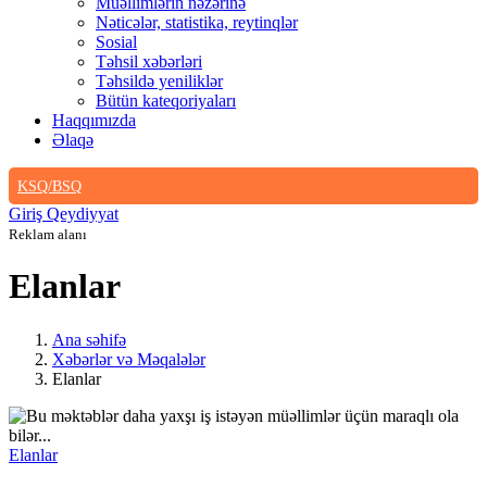
Müəllimlərin nəzərinə
Nəticələr, statistika, reytinqlər
Sosial
Təhsil xəbərləri
Təhsildə yeniliklər
Bütün kateqoriyaları
Haqqımızda
Əlaqə
KSQ/BSQ
Giriş
Qeydiyyat
Reklam alanı
Elanlar
Ana səhifə
Xəbərlər və Məqalələr
Elanlar
Elanlar