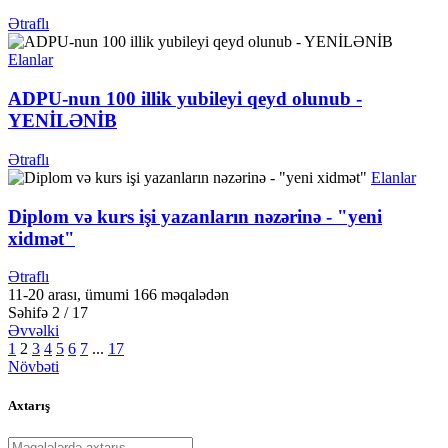
Ətraflı
Elanlar
ADPU-nun 100 illik yubileyi qeyd olunub -
YENİLƏNİB
Ətraflı
Elanlar
Diplom və kurs işi yazanların nəzərinə - "yeni
xidmət"
Ətraflı
11-20 arası, ümumi 166 məqalədən
Səhifə 2 / 17
Əvvəlki
1
2
3
4
5
6
7
...
17
Növbəti
Axtarış