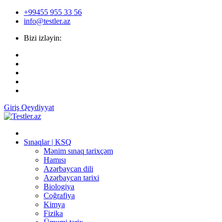
+99455 955 33 56
info@testler.az
Bizi izləyin:
Giriş
Qeydiyyat
Sınaqlar | KSQ
Mənim sınaq tarixçəm
Hamısı
Azərbaycan dili
Azərbaycan tarixi
Biologiya
Coğrafiya
Kimya
Fizika