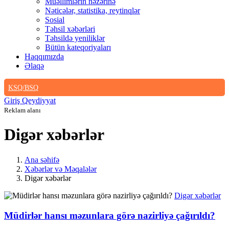
Müəllimlərin nəzərinə
Nəticələr, statistika, reytinqlər
Sosial
Təhsil xəbərləri
Təhsildə yeniliklər
Bütün kateqoriyaları
Haqqımızda
Əlaqə
KSQ/BSQ
Giriş
Qeydiyyat
Reklam alanı
Digər xəbərlər
Ana səhifə
Xəbərlər və Məqalələr
Digər xəbərlər
Digər xəbərlər
Müdirlər hansı məzunlara görə nazirliyə çağırıldı?