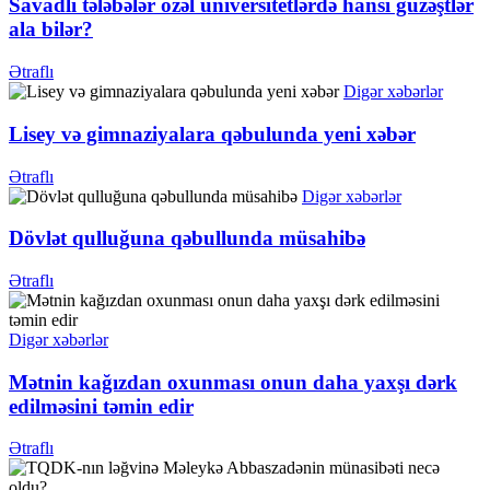
Savadlı tələbələr özəl universitetlərdə hansı güzəştlər
ala bilər?
Ətraflı
Digər xəbərlər
Lisey və gimnaziyalara qəbulunda yeni xəbər
Ətraflı
Digər xəbərlər
Dövlət qulluğuna qəbullunda müsahibə
Ətraflı
Digər xəbərlər
Mətnin kağızdan oxunması onun daha yaxşı dərk
edilməsini təmin edir
Ətraflı