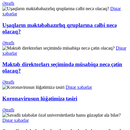
Ətraflı
Digər
xəbərlər
Uşaqların məktəbəhazırlıq qruplarına cəlbi necə
olacaq?
Ətraflı
Digər
xəbərlər
Məktəb direktorları seçimində müsabiqə necə çətin
olacaq?
Ətraflı
Digər xəbərlər
Koronavirusun lüğətimizə təsiri
Ətraflı
Digər xəbərlər