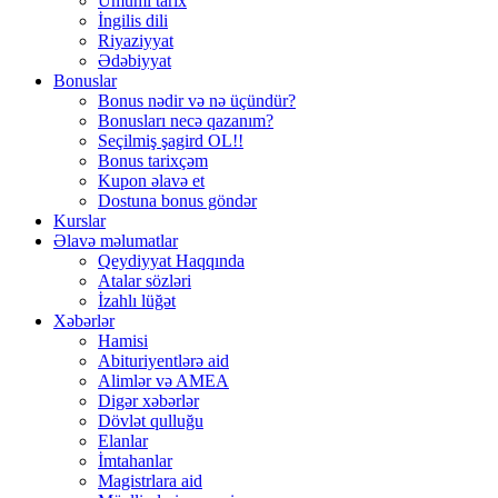
Ümumi tarix
İngilis dili
Riyaziyyat
Ədəbiyyat
Bonuslar
Bonus nədir və nə üçündür?
Bonusları necə qazanım?
Seçilmiş şagird OL!!
Bonus tarixçəm
Kupon əlavə et
Dostuna bonus göndər
Kurslar
Əlavə məlumatlar
Qeydiyyat Haqqında
Atalar sözləri
İzahlı lüğət
Xəbərlər
Hamisi
Abituriyentlərə aid
Alimlər və AMEA
Digər xəbərlər
Dövlət qulluğu
Elanlar
İmtahanlar
Magistrlara aid