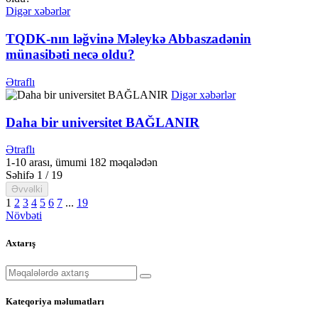
Digər xəbərlər
TQDK-nın ləğvinə Məleykə Abbaszadənin
münasibəti necə oldu?
Ətraflı
Digər xəbərlər
Daha bir universitet BAĞLANIR
Ətraflı
1-10 arası, ümumi 182 məqalədən
Səhifə 1 / 19
Əvvəlki
1
2
3
4
5
6
7
...
19
Növbəti
Axtarış
Kateqoriya məlumatları