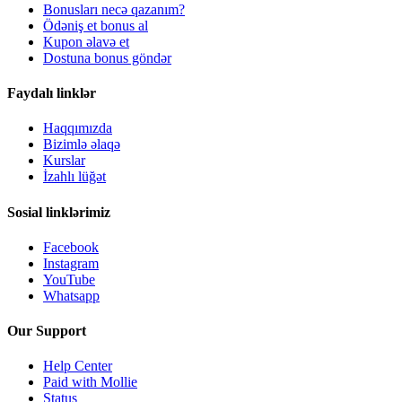
Bonusları necə qazanım?
Ödəniş et bonus al
Kupon əlavə et
Dostuna bonus göndər
Faydalı linklər
Haqqımızda
Bizimlə əlaqə
Kurslar
İzahlı lüğət
Sosial linklərimiz
Facebook
Instagram
YouTube
Whatsapp
Our Support
Help Center
Paid with Mollie
Status