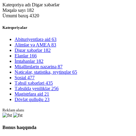
Kateqoriya adı
Digər xəbərlər
Məqalə sayı
182
Ümumi baxış
4320
Kateqoriyalar
Abituriyentlərə aid
63
Alimlər və AMEA
83
Digər xəbərlər
182
Elanlar
166
İmtahanlar
182
Müəllimlərin nəzərinə
87
Nəticələr, statistika, reytinqlər
65
Sosial
477
Təhsil xəbərləri
435
Təhsildə yeniliklər
256
Magistrlara aid
21
Dövlət qulluğu
23
Reklam alanı
Bonus haqqında