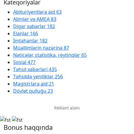
Kateqoriyalar
Abituriyentlərə aid
63
Alimlər və AMEA
83
Digər xəbərlər
182
Elanlar
166
İmtahanlar
182
Müəllimlərin nəzərinə
87
Nəticələr, statistika, reytinqlər
65
Sosial
477
Təhsil xəbərləri
435
Təhsildə yeniliklər
256
Magistrlara aid
21
Dövlət qulluğu
23
Reklam alanı
Bonus haqqında