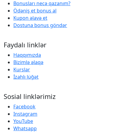
Bonusları necə qazanım?
Ödəniş et bonus al
Kupon əlavə et
Dostuna bonus göndər
Faydalı linklər
Haqqımızda
Bizimlə əlaqə
Kurslar
İzahlı lüğət
Sosial linklərimiz
Facebook
Instagram
YouTube
Whatsapp