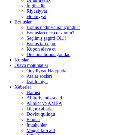
Ümumi tarix
İngilis dili
Riyaziyyat
Ədəbiyyat
Bonuslar
Bonus nədir və nə üçündür?
Bonusları necə qazanım?
Seçilmiş şagird OL!!
Bonus tarixçəm
Kupon əlavə et
Dostuna bonus göndər
Kurslar
Əlavə məlumatlar
Qeydiyyat Haqqında
Atalar sözləri
İzahlı lüğət
Xəbərlər
Hamisi
Abituriyentlərə aid
Alimlər və AMEA
Digər xəbərlər
Dövlət qulluğu
Elanlar
İmtahanlar
Magistrlara aid