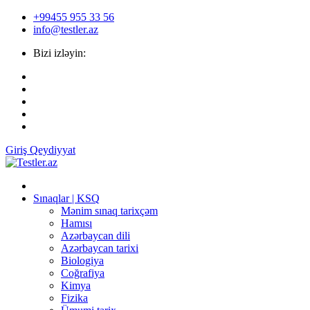
+99455 955 33 56
info@testler.az
Bizi izləyin:
Giriş
Qeydiyyat
Sınaqlar | KSQ
Mənim sınaq tarixçəm
Hamısı
Azərbaycan dili
Azərbaycan tarixi
Biologiya
Coğrafiya
Kimya
Fizika