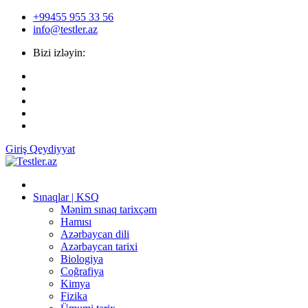
+99455 955 33 56
info@testler.az
Bizi izləyin:
Giriş
Qeydiyyat
Sınaqlar | KSQ
Mənim sınaq tarixçəm
Hamısı
Azərbaycan dili
Azərbaycan tarixi
Biologiya
Coğrafiya
Kimya
Fizika