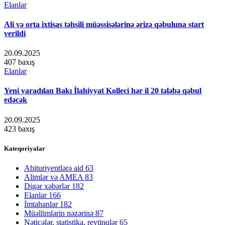
Elanlar
Ali və orta ixtisas təhsili müəssisələrinə ərizə qəbuluna start
verildi
20.09.2025
407 baxış
Elanlar
Yeni yaradılan Bakı İlahiyyat Kolleci hər il 20 tələbə qəbul
edəcək
20.09.2025
423 baxış
Kateqoriyalar
Abituriyentlərə aid
63
Alimlər və AMEA
83
Digər xəbərlər
182
Elanlar
166
İmtahanlar
182
Müəllimlərin nəzərinə
87
Nəticələr, statistika, reytinqlər
65