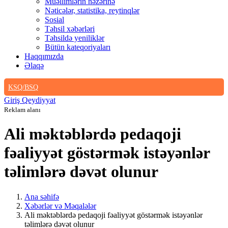
Müəllimlərin nəzərinə
Nəticələr, statistika, reytinqlər
Sosial
Təhsil xəbərləri
Təhsildə yeniliklər
Bütün kateqoriyaları
Haqqımızda
Əlaqə
KSQ/BSQ
Giriş
Qeydiyyat
Reklam alanı
Ali məktəblərdə pedaqoji
fəaliyyət göstərmək istəyənlər
təlimlərə dəvət olunur
Ana səhifə
Xəbərlər və Məqalələr
Ali məktəblərdə pedaqoji fəaliyyət göstərmək istəyənlər
təlimlərə dəvət olunur