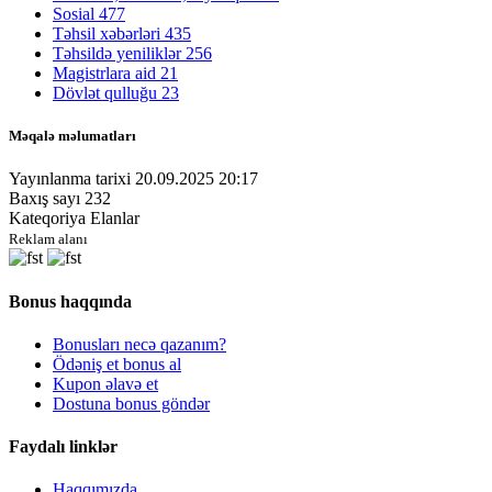
Sosial
477
Təhsil xəbərləri
435
Təhsildə yeniliklər
256
Magistrlara aid
21
Dövlət qulluğu
23
Məqalə məlumatları
Yayınlanma tarixi
20.09.2025 20:17
Baxış sayı
232
Kateqoriya
Elanlar
Reklam alanı
Bonus haqqında
Bonusları necə qazanım?
Ödəniş et bonus al
Kupon əlavə et
Dostuna bonus göndər
Faydalı linklər
Haqqımızda