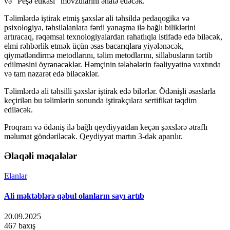
və “Peşə etikası” mövzularını əhatə edəcək.
Təlimlərdə iştirak etmiş şəxslər ali təhsildə pedaqogika və
psixologiya, təhsilalanlara fərdi yanaşma ilə bağlı biliklərini
artıracaq, rəqəmsal texnologiyalardan rahatlıqla istifadə edə biləcək,
elmi rəhbərlik etmək üçün əsas bacarıqlara yiyələnəcək,
qiymətləndirmə metodlarını, təlim metodlarını, sillabusların tərtib
edilməsini öyrənəcəklər. Həmçinin tələbələrin fəaliyyətinə vaxtında
və tam nəzarət edə biləcəklər.
Təlimlərdə ali təhsilli şəxslər iştirak edə bilərlər. Ödənişli əsaslarla
keçirilən bu təlimlərin sonunda iştirakçılara sertifikat təqdim
ediləcək.
Proqram və ödəniş ilə bağlı qeydiyyatdan keçən şəxslərə ətraflı
məlumat göndəriləcək. Qeydiyyat martın 3-dək aparılır.
Əlaqəli məqalələr
Elanlar
Ali məktəblərə qəbul olanların sayı artıb
20.09.2025
467 baxış