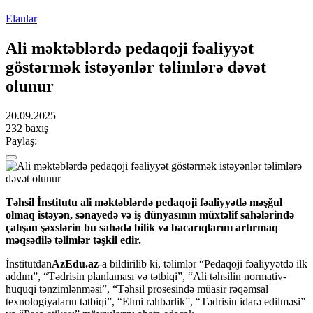
Elanlar
Ali məktəblərdə pedaqoji fəaliyyət
göstərmək istəyənlər təlimlərə dəvət
olunur
20.09.2025
232 baxış
Paylaş:
Təhsil İnstitutu ali məktəblərdə pedaqoji fəaliyyətlə məşğul
olmaq istəyən, sənayedə və iş dünyasının müxtəlif sahələrində
çalışan şəxslərin bu sahədə bilik və bacarıqlarını artırmaq
məqsədilə təlimlər təşkil edir.
İnstitutdan
AzEdu.az
-a bildirilib ki, təlimlər “Pedaqoji fəaliyyətdə ilk
addım”, “Tədrisin planlaması və tətbiqi”, “Ali təhsilin normativ-
hüquqi tənzimlənməsi”, “Təhsil prosesində müasir rəqəmsal
texnologiyaların tətbiqi”, “Elmi rəhbərlik”, “Tədrisin idarə edilməsi”