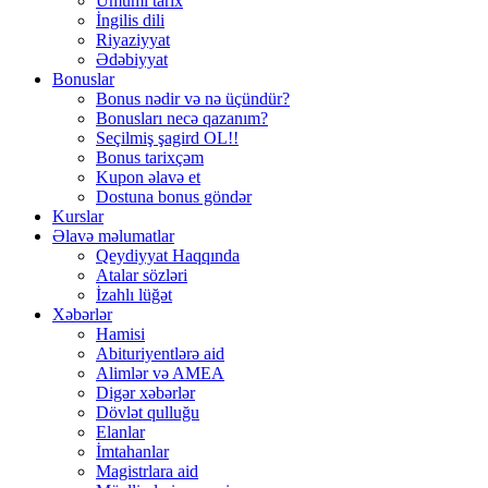
Ümumi tarix
İngilis dili
Riyaziyyat
Ədəbiyyat
Bonuslar
Bonus nədir və nə üçündür?
Bonusları necə qazanım?
Seçilmiş şagird OL!!
Bonus tarixçəm
Kupon əlavə et
Dostuna bonus göndər
Kurslar
Əlavə məlumatlar
Qeydiyyat Haqqında
Atalar sözləri
İzahlı lüğət
Xəbərlər
Hamisi
Abituriyentlərə aid
Alimlər və AMEA
Digər xəbərlər
Dövlət qulluğu
Elanlar
İmtahanlar
Magistrlara aid