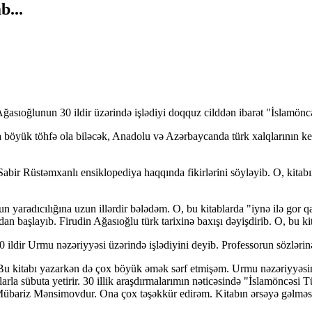
b...
 Ağasıoğlunun 30 ildir üzərində işlədiyi doqquz cilddən ibarət "İslamönc
qca böyük töhfə ola biləcək, Anadolu və Azərbaycanda türk xalqlarının k
Sabir Rüstəmxanlı ensiklopediya haqqında fikirlərini söyləyib. O, kita
n yaradıcılığına uzun illərdir bələdəm. O, bu kitablarda "iynə ilə gor qaz
an başlayıb. Firudin Ağasıoğlu türk tarixinə baxışı dəyişdirib. O, bu kit
ildir Urmu nəzəriyyəsi üzərində işlədiyini deyib. Professorun sözlərinə
 Bu kitabı yazarkən də çox böyük əmək sərf etmişəm. Urmu nəzəriyyəsin
arla sübuta yetirir. 30 illik araşdırmalarımın nəticəsində "İslamöncəsi T
 Mübariz Mənsimovdur. Ona çox təşəkkür edirəm. Kitabın ərsəyə gəlməsi