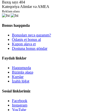
Baxış sayı
404
Kateqoriya
Alimlər və AMEA
Reklam alanı
Bonus haqqında
Bonusları necə qazanım?
Ödəniş et bonus al
Kupon əlavə et
Dostuna bonus göndər
Faydalı linklər
Haqqımızda
Bizimlə əlaqə
Kurslar
İzahlı lüğət
Sosial linklərimiz
Facebook
Instagram
YouTube