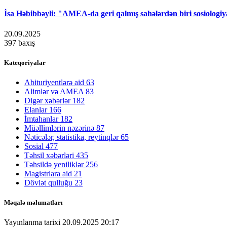
İsa Həbibbəyli: "AMEA-da geri qalmış sahələrdən biri sosiologi
20.09.2025
397 baxış
Kateqoriyalar
Abituriyentlərə aid
63
Alimlər və AMEA
83
Digər xəbərlər
182
Elanlar
166
İmtahanlar
182
Müəllimlərin nəzərinə
87
Nəticələr, statistika, reytinqlər
65
Sosial
477
Təhsil xəbərləri
435
Təhsildə yeniliklər
256
Magistrlara aid
21
Dövlət qulluğu
23
Məqalə məlumatları
Yayınlanma tarixi
20.09.2025 20:17