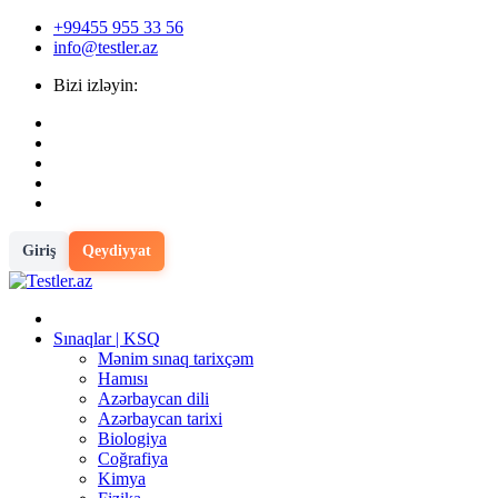
+99455 955 33 56
info@testler.az
Bizi izləyin:
Giriş
Qeydiyyat
Sınaqlar | KSQ
Mənim sınaq tarixçəm
Hamısı
Azərbaycan dili
Azərbaycan tarixi
Biologiya
Coğrafiya
Kimya