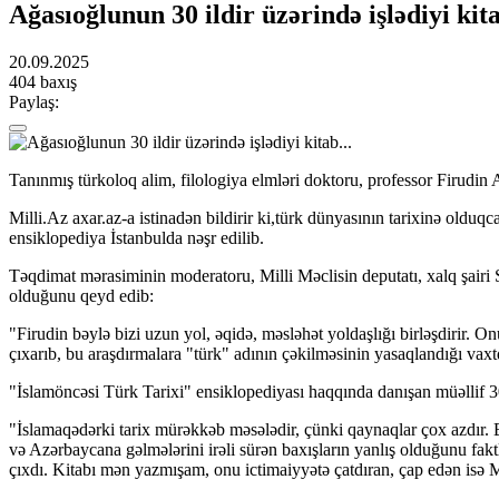
Ağasıoğlunun 30 ildir üzərində işlədiyi kita
20.09.2025
404 baxış
Paylaş:
Tanınmış türkoloq alim, filologiya elmləri doktoru, professor Firudin
Milli.Az axar.az-a istinadən bildirir ki,türk dünyasının tarixinə oldu
ensiklopediya İstanbulda nəşr edilib.
Təqdimat mərasiminin moderatoru, Milli Məclisin deputatı, xalq şairi 
olduğunu qeyd edib:
"Firudin bəylə bizi uzun yol, əqidə, məsləhət yoldaşlığı birləşdirir. Onu
çıxarıb, bu araşdırmalara "türk" adının çəkilməsinin yasaqlandığı vaxtd
"İslamöncəsi Türk Tarixi" ensiklopediyası haqqında danışan müəllif 30 
"İslamaqədərki tarix mürəkkəb məsələdir, çünki qaynaqlar çox azdır.
və Azərbaycana gəlmələrini irəli sürən baxışların yanlış olduğunu faktl
çıxdı. Kitabı mən yazmışam, onu ictimaiyyətə çatdıran, çap edən isə