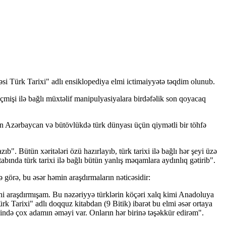
əsi Türk Tarixi" adlı ensiklopediya elmi ictimaiyyətə təqdim olunub.
eçmişi ilə bağlı müxtəlif manipulyasiyalara birdəfəlik son qoyacaq
bın Azərbaycan və bütövlükdə türk dünyası üçün qiymətli bir töhfə
ıb". Bütün xəritələri özü hazırlayıb, türk tarixi ilə bağlı hər şeyi üzə
abında türk tarixi ilə bağlı bütün yanlış məqamlara aydınlıq gətirib".
 görə, bu əsər həmin araşdırmaların nəticəsidir:
i araşdırmışam. Bu nəzəriyyə türklərin köçəri xalq kimi Anadoluya
ürk Tarixi" adlı doqquz kitabdan (9 Bitik) ibarət bu elmi əsər ortaya
ndə çox adamın əməyi var. Onların hər birinə təşəkkür edirəm".