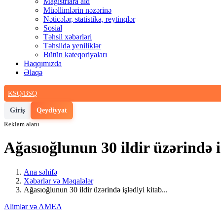
Magistrlara aid
Müəllimlərin nəzərinə
Nəticələr, statistika, reytinqlər
Sosial
Təhsil xəbərləri
Təhsildə yeniliklər
Bütün kateqoriyaları
Haqqımızda
Əlaqə
KSQ/BSQ
Giriş
Qeydiyyat
Reklam alanı
Ağasıoğlunun 30 ildir üzərində iş
Ana səhifə
Xəbərlər və Məqalələr
Ağasıoğlunun 30 ildir üzərində işlədiyi kitab...
Alimlər və AMEA