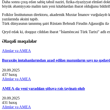
Daha sonra çıxış edən sabiq təhsil naziri, fizika-riyaziyyat elmləri d
böyük əhəmiyyətə malim tam yeni kitablardan ibarət olduğunu bildiri
Folklor İnstitutunun direktoru, akademik Muxtar İmanov vurğulayıb k
yazılarında əksini tapıb.
Türk dünyasının tanınmış şairi Rüstəm Behrudi Firudin Ağasıoğlu ilə ol
Qeyd edək ki, doqquz cilddən ibarət "İslamöncəsi Türk Tarixi" adlı e
Əlaqəli məqalələr
Alimlər və AMEA
Buraxılış imtahanlarından azad edilən məzunların sayı nə qədər
20.09.2025
437 baxış
Alimlər və AMEA
AMEA-da yeni yaradılan şöbəyə rəis təyinatı olub
20.09.2025
431 baxış
Alimlər və AMEA