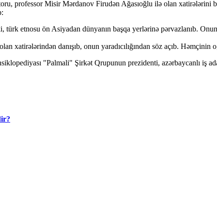
oktoru, professor Misir Mərdanov Firudən Ağasıoğlu ilə olan xatirələrini
b:
i, türk etnosu ön Asiyadan dünyanın başqa yerlərinə pərvazlanıb. Onu
an xatirələrindən danışıb, onun yaradıcılığından söz açıb. Həmçinin o, 
nsiklopediyası "Palmali" Şirkət Qrupunun prezidenti, azərbaycanlı iş a
dir?