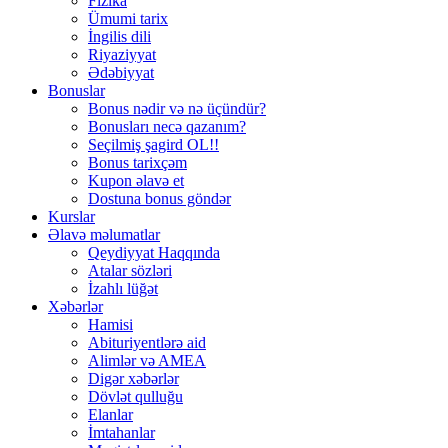
Fizika
Ümumi tarix
İngilis dili
Riyaziyyat
Ədəbiyyat
Bonuslar
Bonus nədir və nə üçündür?
Bonusları necə qazanım?
Seçilmiş şagird OL!!
Bonus tarixçəm
Kupon əlavə et
Dostuna bonus göndər
Kurslar
Əlavə məlumatlar
Qeydiyyat Haqqında
Atalar sözləri
İzahlı lüğət
Xəbərlər
Hamisi
Abituriyentlərə aid
Alimlər və AMEA
Digər xəbərlər
Dövlət qulluğu
Elanlar
İmtahanlar