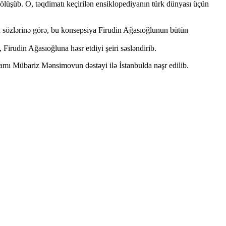
 bölüşüb. O, təqdimatı keçirilən ensiklopediyanın türk dünyası üçün
n sözlərinə görə, bu konsepsiya Firudin Ağasıoğlunun bütün
Firudin Ağasıoğluna həsr etdiyi şeiri səsləndirib.
damı Mübariz Mənsimovun dəstəyi ilə İstanbulda nəşr edilib.