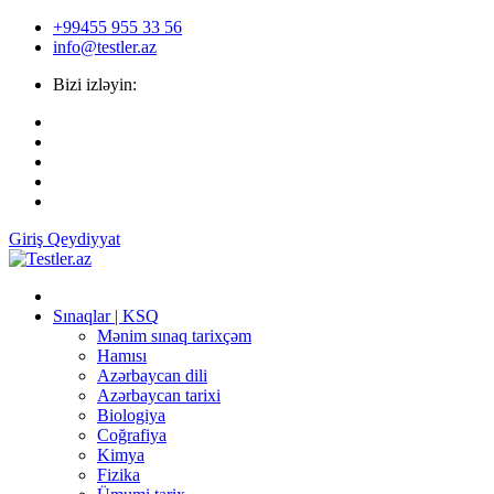
+99455 955 33 56
info@testler.az
Bizi izləyin:
Giriş
Qeydiyyat
Sınaqlar | KSQ
Mənim sınaq tarixçəm
Hamısı
Azərbaycan dili
Azərbaycan tarixi
Biologiya
Coğrafiya
Kimya
Fizika