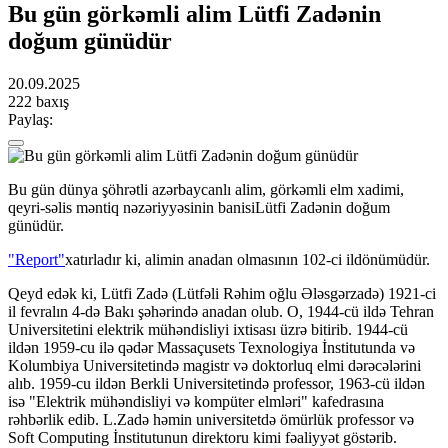
Bu gün görkəmli alim Lütfi Zadənin
doğum günüdür
20.09.2025
222 baxış
Paylaş:
Bu gün dünya şöhrətli azərbaycanlı alim, görkəmli elm xadimi,
qeyri-səlis məntiq nəzəriyyəsinin banisi
Lütfi Zadə
nin doğum
günüdür.
"Report"
xatırladır ki, alimin anadan olmasının 102-ci ildönümüdür.
Qeyd edək ki, Lütfi Zadə (Lütfəli Rəhim oğlu Ələsgərzadə) 1921-ci
il fevralın 4-də Bakı şəhərində anadan olub. O, 1944-cü ildə Tehran
Universitetini elektrik mühəndisliyi ixtisası üzrə bitirib. 1944-cü
ildən 1959-cu ilə qədər Massaçusets Texnologiya İnstitutunda və
Kolumbiya Universitetində magistr və doktorluq elmi dərəcələrini
alıb. 1959-cu ildən Berkli Universitetində professor, 1963-cü ildən
isə "Elektrik mühəndisliyi və kompüter elmləri" kafedrasına
rəhbərlik edib. L.Zadə həmin universitetdə ömürlük professor və
Soft Computing İnstitutunun direktoru kimi fəaliyyət göstərib.