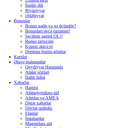
Ümumi tarix
İngilis dili
Riyaziyyat
Ədəbiyyat
Bonuslar
Bonus nədir və nə üçündür?
Bonusları necə qazanım?
Seçilmiş şagird OL!!
Bonus tarixçəm
Kupon əlavə et
Dostuna bonus göndər
Kurslar
Əlavə məlumatlar
Qeydiyyat Haqqında
Atalar sözləri
İzahlı lüğət
Xəbərlər
Hamisi
Abituriyentlərə aid
Alimlər və AMEA
Digər xəbərlər
Dövlət qulluğu
Elanlar
İmtahanlar
Magistrlara aid