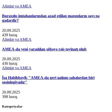
Alimlər və AMEA
Buraxılış imtahanlarından azad edilən məzunların sayı nə
qədərdir?
20.09.2025
439 baxış
Alimlər və AMEA
AMEA-da yeni yaradılan şöbəyə rəis təyinatı olub
20.09.2025
436 baxış
Alimlər və AMEA
İsa Həbibbəyli: "AMEA-da geri qalmış sahələrdən biri
sosiologiyadır"
20.09.2025
398 baxış
Kateqoriyalar