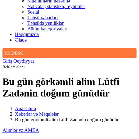
Müəllimlərin nəzərinə
Nəticələr, statistika, reytinqlər
Sosial
Təhsil xəbərləri
Təhsildə yeniliklər
Bütün kateqoriyaları
Haqqımızda
Əlaqə
KSQ/BSQ
Giriş
Qeydiyyat
Reklam alanı
Bu gün görkəmli alim Lütfi
Zadənin doğum günüdür
Ana səhifə
Xəbərlər və Məqalələr
Bu gün görkəmli alim Lütfi Zadənin doğum günüdür
Alimlər və AMEA