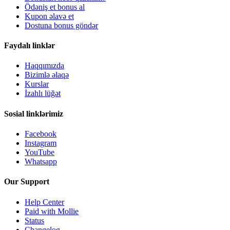
Ödəniş et bonus al
Kupon əlavə et
Dostuna bonus göndər
Faydalı linklər
Haqqımızda
Bizimlə əlaqə
Kurslar
İzahlı lüğət
Sosial linklərimiz
Facebook
Instagram
YouTube
Whatsapp
Our Support
Help Center
Paid with Mollie
Status
Changelog