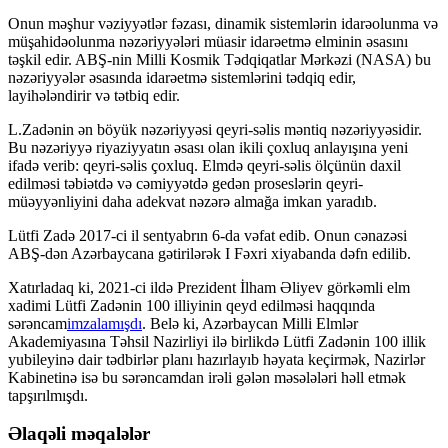
Onun məşhur vəziyyətlər fəzası, dinamik sistemlərin idarəolunma və
müşahidəolunma nəzəriyyələri müasir idarəetmə elminin əsasını
təşkil edir. ABŞ-nin Milli Kosmik Tədqiqatlar Mərkəzi (NASA) bu
nəzəriyyələr əsasında idarəetmə sistemlərini tədqiq edir,
layihələndirir və tətbiq edir.
L.Zadənin ən böyük nəzəriyyəsi qeyri-səlis məntiq nəzəriyyəsidir.
Bu nəzəriyyə riyaziyyatın əsası olan ikili çoxluq anlayışına yeni
ifadə verib: qeyri-səlis çoxluq. Elmdə qeyri-səlis ölçünün daxil
edilməsi təbiətdə və cəmiyyətdə gedən proseslərin qeyri-
müəyyənliyini daha adekvat nəzərə almağa imkan yaradıb.
Lütfi Zadə 2017-ci il sentyabrın 6-da vəfat edib. Onun cənazəsi
ABŞ-dən Azərbaycana gətirilərək I Fəxri xiyabanda dəfn edilib.
Xatırladaq ki, 2021-ci ildə Prezident İlham Əliyev görkəmli elm
xadimi Lütfi Zadənin 100 illiyinin qeyd edilməsi haqqında
sərəncam
imzalamışdı
. Belə ki, Azərbaycan Milli Elmlər
Akademiyasına Təhsil Nazirliyi ilə birlikdə Lütfi Zadənin 100 illik
yubileyinə dair tədbirlər planı hazırlayıb həyata keçirmək, Nazirlər
Kabinetinə isə bu sərəncamdan irəli gələn məsələləri həll etmək
tapşırılmışdı.
Əlaqəli məqalələr