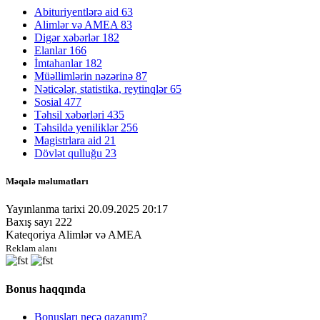
Abituriyentlərə aid
63
Alimlər və AMEA
83
Digər xəbərlər
182
Elanlar
166
İmtahanlar
182
Müəllimlərin nəzərinə
87
Nəticələr, statistika, reytinqlər
65
Sosial
477
Təhsil xəbərləri
435
Təhsildə yeniliklər
256
Magistrlara aid
21
Dövlət qulluğu
23
Məqalə məlumatları
Yayınlanma tarixi
20.09.2025 20:17
Baxış sayı
222
Kateqoriya
Alimlər və AMEA
Reklam alanı
Bonus haqqında
Bonusları necə qazanım?