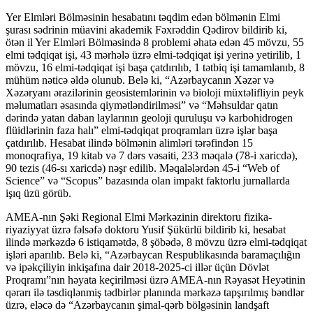
Yer Elmləri Bölməsinin hesabatını təqdim edən bölmənin Elmi
şurası sədrinin müavini akademik Fəxrəddin Qədirov bildirib ki,
ötən il Yer Elmləri Bölməsində 8 problemi əhatə edən 45 mövzu, 55
elmi tədqiqat işi, 43 mərhələ üzrə elmi-tədqiqat işi yerinə yetirilib, 1
mövzu, 16 elmi-tədqiqat işi başa çatdırılıb, 1 tətbiq işi tamamlanıb, 8
mühüm nəticə əldə olunub. Belə ki, “Azərbaycanın Xəzər və
Xəzəryanı ərazilərinin geosistemlərinin və bioloji müxtəlifliyin peyk
məlumatları əsasında qiymətləndirilməsi” və “Məhsuldar qatın
dərində yatan daban laylarının geoloji quruluşu və karbohidrogen
flüidlərinin faza halı” elmi-tədqiqat proqramları üzrə işlər başa
çatdırılıb. Hesabat ilində bölmənin alimləri tərəfindən 15
monoqrafiya, 19 kitab və 7 dərs vəsaiti, 233 məqalə (78-i xaricdə),
90 tezis (46-sı xaricdə) nəşr edilib. Məqalələrdən 45-i “Web of
Science” və “Scopus” bazasında olan impakt faktorlu jurnallarda
işıq üzü görüb.
AMEA-nın Şəki Regional Elmi Mərkəzinin direktoru fizika-
riyaziyyat üzrə fəlsəfə doktoru Yusif Şükürlü bildirib ki, hesabat
ilində mərkəzdə 6 istiqamətdə, 8 şöbədə, 8 mövzu üzrə elmi-tədqiqat
işləri aparılıb. Belə ki, “Azərbaycan Respublikasında baramaçılığın
və ipəkçiliyin inkişafına dair 2018-2025-ci illər üçün Dövlət
Proqramı”nın həyata keçirilməsi üzrə AMEA-nın Rəyasət Heyətinin
qərarı ilə təsdiqlənmiş tədbirlər planında mərkəzə tapşırılmış bəndlər
üzrə, eləcə də “Azərbaycanın şimal-qərb bölgəsinin landşaft