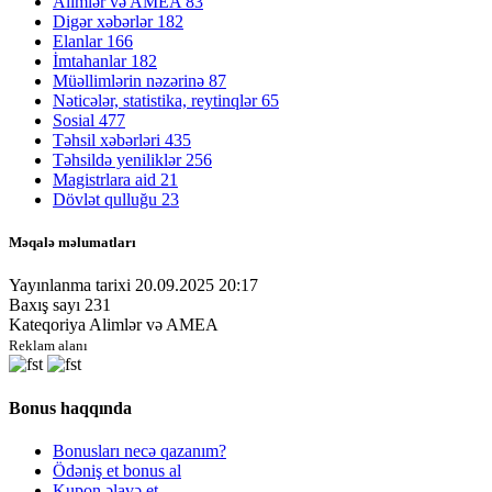
Alimlər və AMEA
83
Digər xəbərlər
182
Elanlar
166
İmtahanlar
182
Müəllimlərin nəzərinə
87
Nəticələr, statistika, reytinqlər
65
Sosial
477
Təhsil xəbərləri
435
Təhsildə yeniliklər
256
Magistrlara aid
21
Dövlət qulluğu
23
Məqalə məlumatları
Yayınlanma tarixi
20.09.2025 20:17
Baxış sayı
231
Kateqoriya
Alimlər və AMEA
Reklam alanı
Bonus haqqında
Bonusları necə qazanım?
Ödəniş et bonus al
Kupon əlavə et