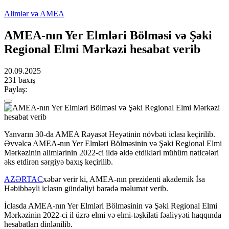
Alimlər və AMEA
AMEA-nın Yer Elmləri Bölməsi və Şəki
Regional Elmi Mərkəzi hesabat verib
20.09.2025
231 baxış
Paylaş:
Yanvarın 30-da AMEA Rəyasət Heyətinin növbəti iclası keçirilib.
Əvvəlcə AMEA-nın Yer Elmləri Bölməsinin və Şəki Regional Elmi
Mərkəzinin alimlərinin 2022-ci ildə əldə etdikləri mühüm nəticələri
əks etdirən sərgiyə baxış keçirilib.
AZƏRTAC
xəbər verir ki, AMEA-nın prezidenti akademik İsa
Həbibbəyli iclasın gündəliyi barədə məlumat verib.
İclasda AMEA-nın Yer Elmləri Bölməsinin və Şəki Regional Elmi
Mərkəzinin 2022-ci il üzrə elmi və elmi-təşkilati fəaliyyəti haqqında
hesabatları dinlənilib.